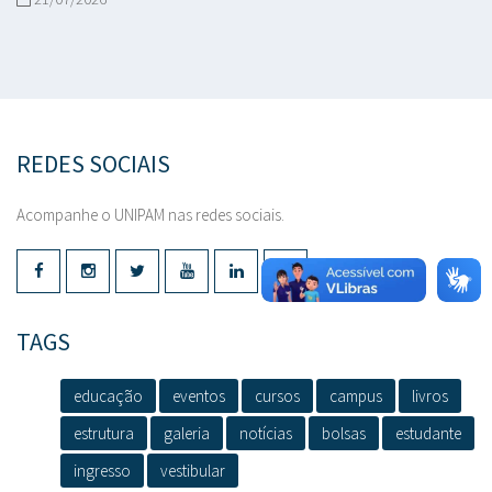
REDES SOCIAIS
Acompanhe o UNIPAM nas redes sociais.
TAGS
educação
eventos
cursos
campus
livros
estrutura
galeria
notícias
bolsas
estudante
ingresso
vestibular