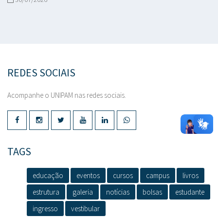
REDES SOCIAIS
Acompanhe o UNIPAM nas redes sociais.
TAGS
educação
eventos
cursos
campus
livros
estrutura
galeria
notícias
bolsas
estudante
ingresso
vestibular