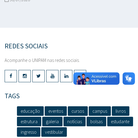
REDES SOCIAIS
Acompanhe o UNIPAM nas redes sociais.
TAGS
educação
eventos
cursos
campus
livros
estrutura
galeria
notícias
bolsas
estudante
ingresso
vestibular