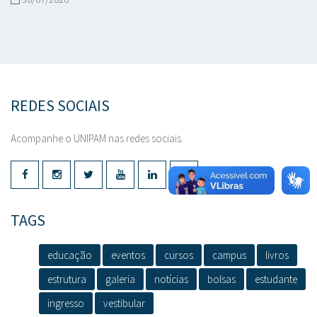
REDES SOCIAIS
Acompanhe o UNIPAM nas redes sociais.
TAGS
educação
eventos
cursos
campus
livros
estrutura
galeria
notícias
bolsas
estudante
ingresso
vestibular