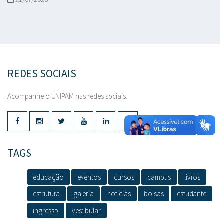
REDES SOCIAIS
Acompanhe o UNIPAM nas redes sociais.
TAGS
educação
eventos
cursos
campus
livros
estrutura
galeria
notícias
bolsas
estudante
ingresso
vestibular