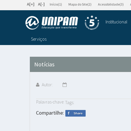
A[+]
A[-]
Início(1)
Mapa do Site(2)
Acessibilidade(3)
Institucional
Serviços
Notícias
Autor:
Palavras-chave:
Tags:
Compartilhe: