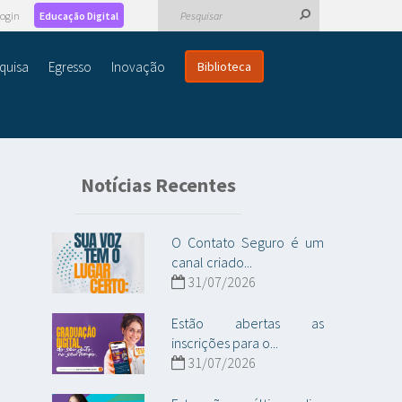
ogin
Educação Digital
quisa
Egresso
Inovação
Biblioteca
Notícias Recentes
O Contato Seguro é um
canal criado...
31/07/2026
Estão abertas as
inscrições para o...
31/07/2026