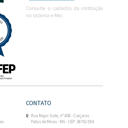
Consulte o cadastro da instituição
no sistema e-Mec
CONTATO
Rua Major Gote, n° 808 - Caiçaras
tes
Patos de Minas - MG - CEP: 38702-054.