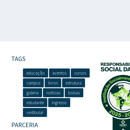
TAGS
educação
eventos
cursos
campus
livros
estrutura
galeria
notícias
bolsas
estudante
ingresso
vestibular
PARCERIA