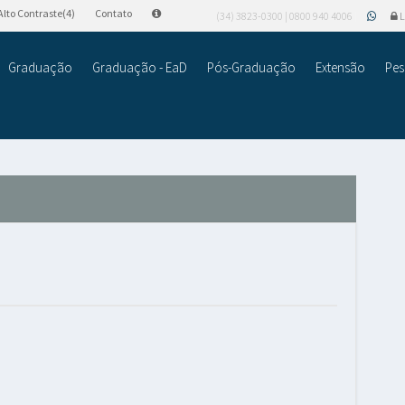
Alto Contraste(4)
Contato
(34) 3823-0300 | 0800 940 4006
L
Graduação
Graduação - EaD
Pós-Graduação
Extensão
Pes