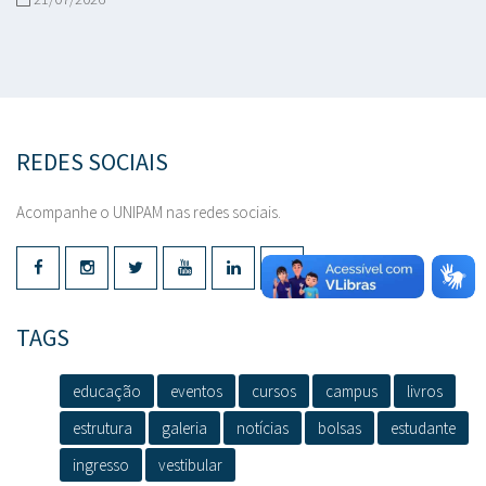
REDES SOCIAIS
Acompanhe o UNIPAM nas redes sociais.
TAGS
educação
eventos
cursos
campus
livros
estrutura
galeria
notícias
bolsas
estudante
ingresso
vestibular