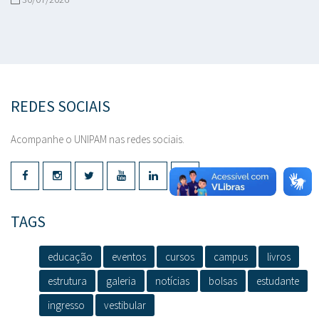
REDES SOCIAIS
Acompanhe o UNIPAM nas redes sociais.
TAGS
educação
eventos
cursos
campus
livros
estrutura
galeria
notícias
bolsas
estudante
ingresso
vestibular