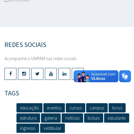
REDES SOCIAIS
Acompanhe o UNIPAM nas redes sociais.
TAGS
educação
eventos
cursos
campus
livros
estrutura
galeria
notícias
bolsas
estudante
ingresso
vestibular