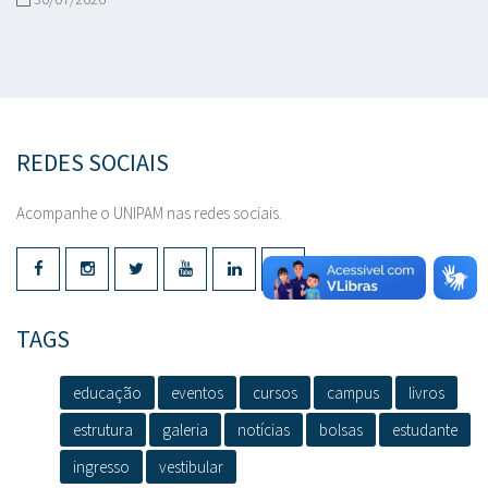
REDES SOCIAIS
Acompanhe o UNIPAM nas redes sociais.
TAGS
educação
eventos
cursos
campus
livros
estrutura
galeria
notícias
bolsas
estudante
ingresso
vestibular