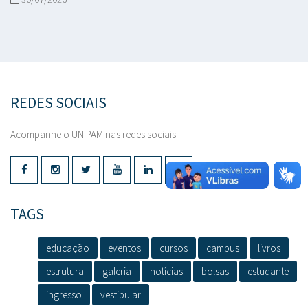
REDES SOCIAIS
Acompanhe o UNIPAM nas redes sociais.
TAGS
educação
eventos
cursos
campus
livros
estrutura
galeria
notícias
bolsas
estudante
ingresso
vestibular