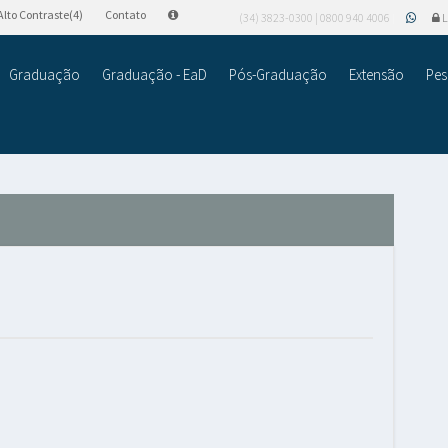
Alto Contraste(4)
Contato
(34) 3823-0300 | 0800 940 4006
L
Graduação
Graduação - EaD
Pós-Graduação
Extensão
Pes