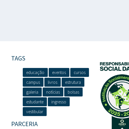
TAGS
educação
eventos
cursos
campus
livros
estrutura
galeria
notícias
bolsas
estudante
ingresso
vestibular
PARCERIA