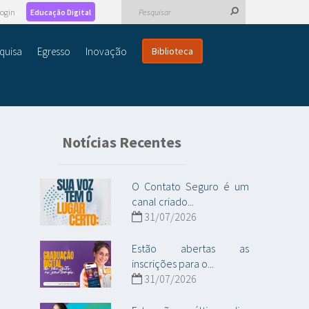
ogin
Educação Digital
quisa
Egresso
Inovação
Biblioteca
Notícias Recentes
O Contato Seguro é um
canal criado...
31/07/2026
Estão abertas as
inscrições para o...
31/07/2026