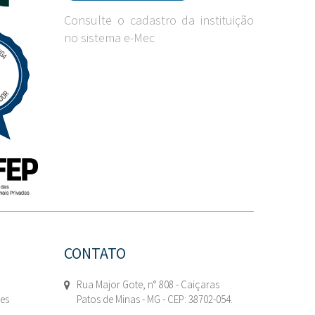
Consulte o cadastro da instituição
no sistema e-Mec
CONTATO
Rua Major Gote, n° 808 - Caiçaras
tes
Patos de Minas - MG - CEP: 38702-054.