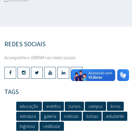
REDES SOCIAIS
Acompanhe o UNIPAM nas redes sociais.
TAGS
educação
eventos
cursos
campus
livros
estrutura
galeria
notícias
bolsas
estudante
ingresso
vestibular