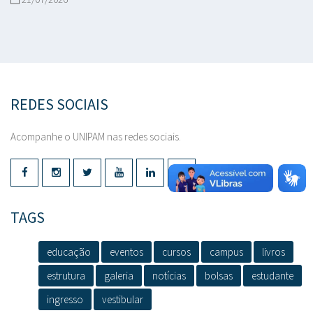
REDES SOCIAIS
Acompanhe o UNIPAM nas redes sociais.
TAGS
educação
eventos
cursos
campus
livros
estrutura
galeria
notícias
bolsas
estudante
ingresso
vestibular