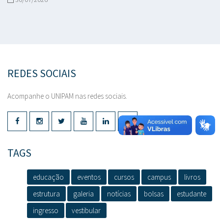
REDES SOCIAIS
Acompanhe o UNIPAM nas redes sociais.
TAGS
educação
eventos
cursos
campus
livros
estrutura
galeria
notícias
bolsas
estudante
ingresso
vestibular