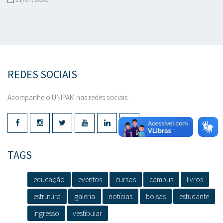
REDES SOCIAIS
Acompanhe o UNIPAM nas redes sociais.
TAGS
educação
eventos
cursos
campus
livros
estrutura
galeria
notícias
bolsas
estudante
ingresso
vestibular