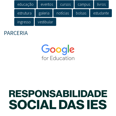
educação
eventos
cursos
campus
livros
estrutura
galeria
notícias
bolsas
estudante
ingresso
vestibular
PARCERIA