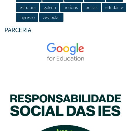
estrutura
galeria
notícias
bolsas
estudante
ingresso
vestibular
PARCERIA