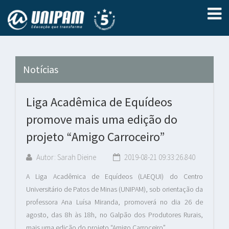
Notícias
Liga Acadêmica de Equídeos
promove mais uma edição do
projeto “Amigo Carroceiro”
Autor: Sarah Dieine
2019-08-21 09:33:26.840
A Liga Acadêmica de Equídeos (LAEQUI) do Centro
Universitário de Patos de Minas (UNIPAM), sob orientação da
professora Ana Luísa Miranda, promoverá no dia 26 de
agosto, das 8h às 18h, no Galpão dos Produtores Rurais,
mais uma edição do projeto “Amigo Carroceiro”.